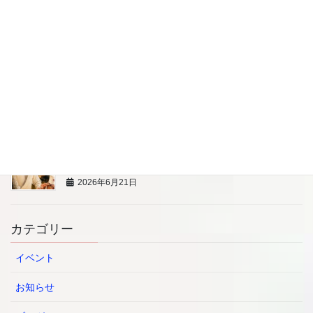
7/18 アニバーサリー＆ベビーフォト撮影会 助産師
の育児相談
2026年6月21日
8/8（土）親子で楽しむ藍染め体験
2026年6月21日
7/13 【プロの寿司職人から学ぶ】 BLW親子料理教
室
2026年6月21日
カテゴリー
イベント
お知らせ