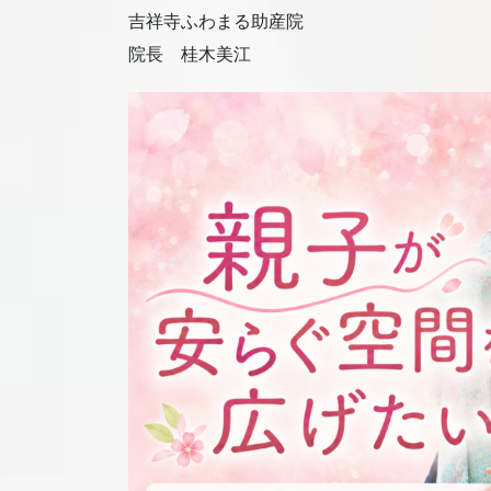
吉祥寺ふわまる助産院
院長 桂木美江