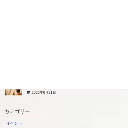
2026年6月21日
7/18 アニバーサリー＆ベビーフォト撮影会 助産師
の育児相談
2026年6月21日
8/8（土）親子で楽しむ藍染め体験
2026年6月21日
7/13 【プロの寿司職人から学ぶ】 BLW親子料理教
室
2026年6月21日
カテゴリー
イベント