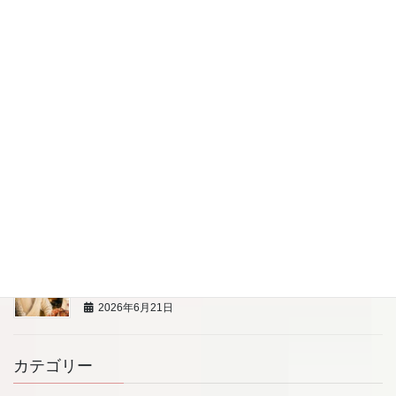
6/20 クラウドファンディングの近況報告
2026年6月21日
7/18 アニバーサリー＆ベビーフォト撮影会 助産師
の育児相談
2026年6月21日
8/8（土）親子で楽しむ藍染め体験
2026年6月21日
7/13 【プロの寿司職人から学ぶ】 BLW親子料理教
室
2026年6月21日
カテゴリー